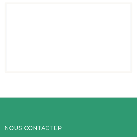
DEVENIR MEMBRE
DEVENIR BÉNÉVOLE
FAIRE UN DON
NOUS CONTACTER