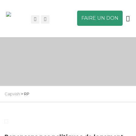
FAIRE UN DON
Capvish
>
RP