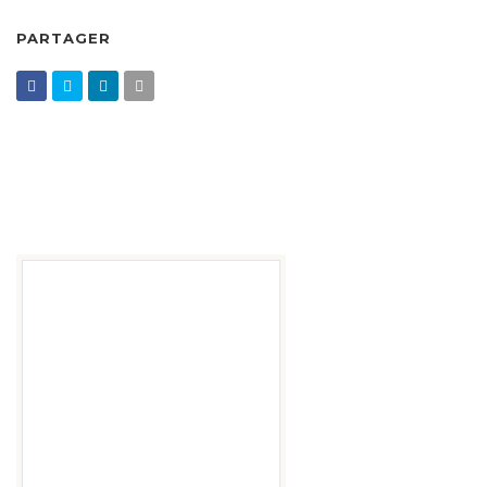
PARTAGER
DEVENIR MEMBRE
DEVENIR BÉNÉVOLE
FAIRE UN DON