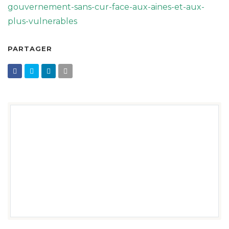
gouvernement-sans-cur-face-aux-aines-et-aux-
plus-vulnerables
PARTAGER
DEVENIR MEMBRE
DEVENIR BÉNÉVOLE
FAIRE UN DON