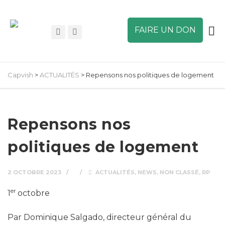
FAIRE UN DON
Capvish
>
ACTUALITÉS
>
Repensons nos politiques de logement
Repensons nos
politiques de logement
2 OCTOBRE 2023
ACTUALITÉS
,
NEWS
,
NON CLASSÉ
,
RP
er
1
octobre
Par Dominique Salgado, directeur général du