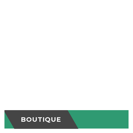
Le changement d’heure
Élaboration du plan d’action Vieillir et
vivre
Memoire 03 2023
Memoire 02 2023
Memoire 01 2023
Mémoire 07 2020
Mémoire 06 2019
Mémoire 05 2019
Mémoire 01 2017
BOUTIQUE