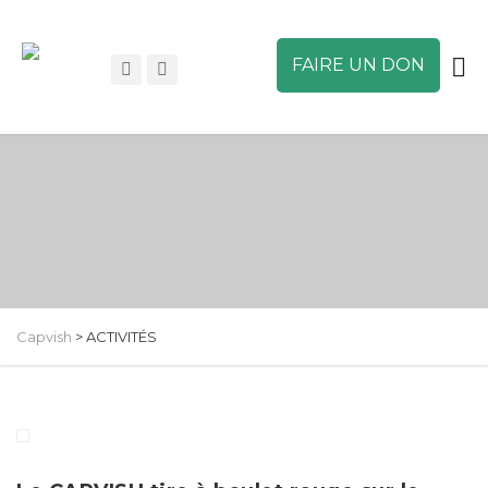
FAIRE UN DON
Capvish
>
ACTIVITÉS