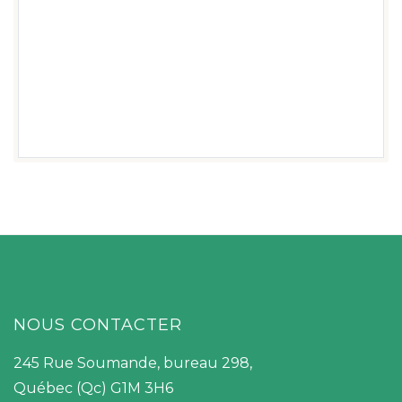
DEVENIR MEMBRE
DEVENIR BÉNÉVOLE
FAIRE UN DON
NOUS CONTACTER
245 Rue Soumande, bureau 298,
Québec (Qc) G1M 3H6