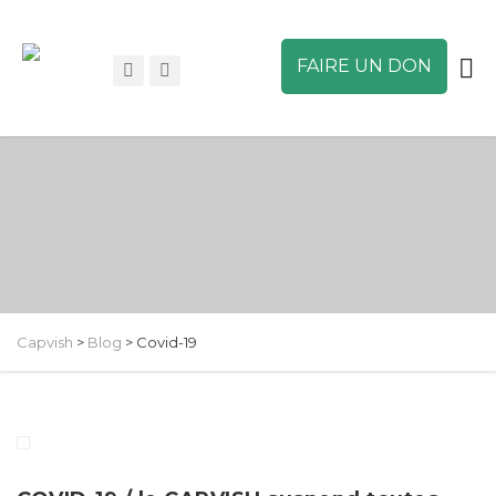
FAIRE UN DON
Capvish
>
Blog
>
Covid-19