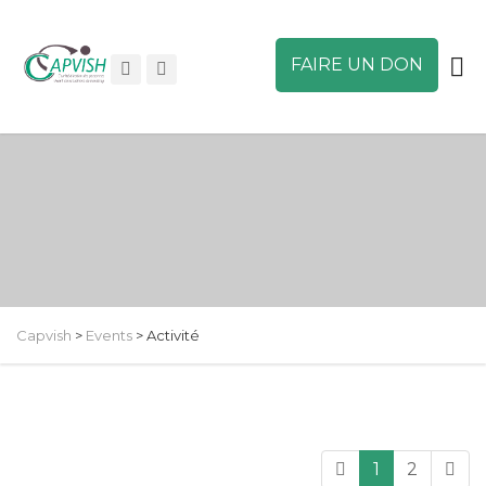
FAIRE UN DON
Capvish
>
Events
>
Activité
1
2