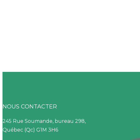
NOUS CONTACTER
245 Rue Soumande, bureau 298,
Québec (Qc) G1M 3H6