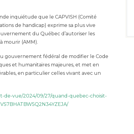
onde inquiétude que le CAPVISH (Comité
uations de handicap) exprime sa plus vive
gouvernement du Québec d’autoriser les
 à mourir (AMM).
us du gouvernement fédéral de modifier le Code
iques et humanitaires majeures, et met en
ables, en particulier celles vivant avec un
int-de-vue/2024/09/27/quand-quebec-choisit-
J2ORVS7BHATBW5Q2N34YZEJA/