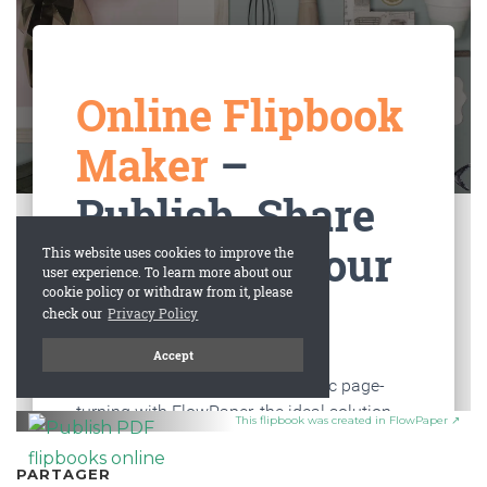
This flipbook was created in FlowPaper ↗
PARTAGER