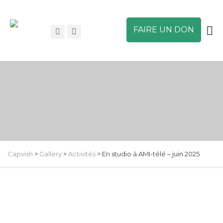
FAIRE UN DON
Capvish
>
Gallery
>
Activités
>
En studio à AMI-télé – juin 2025