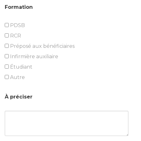
Formation
PDSB
RCR
Préposé aux bénéficiaires
Infirmière auxiliaire
Étudiant
Autre
À préciser