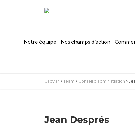
Notre équipe
Nos champs d’action
Commerc
Capvish
>
Team
>
Conseil d'administration
>
Je
Jean Després