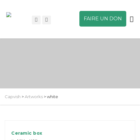
FAIRE UN DON
Capvish
>
Artworks
>
white
Ceramic box