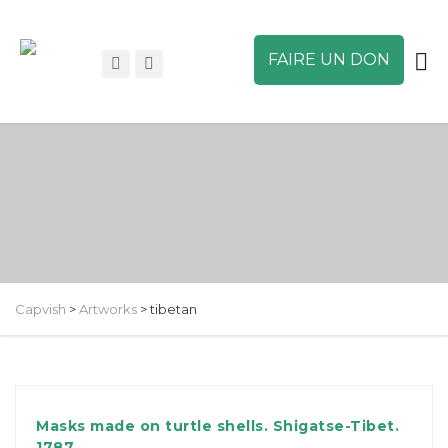
FAIRE UN DON
Capvish
>
Artworks
>
tibetan
Masks made on turtle shells. Shigatse-Tibet.
1787