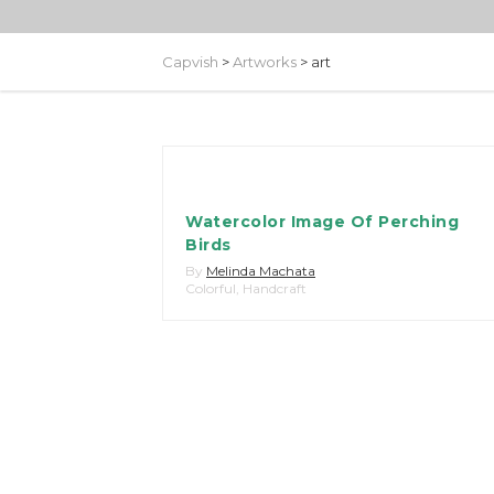
Capvish
>
Artworks
>
art
Watercolor Image Of Perching
Birds
By
Melinda Machata
Colorful
,
Handcraft